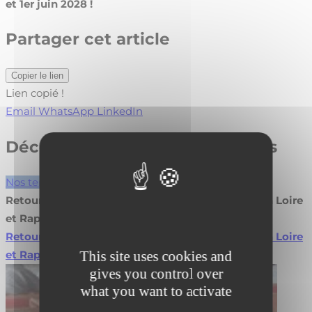
et 1er juin 2028 !
Partager cet article
Copier le lien
Lien copié !
Email
WhatsApp
LinkedIn
Découvrez nos autres actualités
Nos temps forts
Retour sur l’Assemblée Générale Fibois Pays de la Loire
et Rapport d’Activité 2026
Retour sur l’Assemblée Générale Fibois Pays de la Loire
This site uses cookies and
et Rapport d’Activité 2026
Lire la suite
gives you control over
what you want to activate