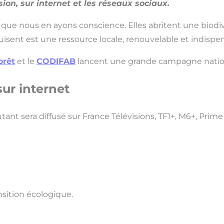
ision, sur internet et les réseaux sociaux.
s que nous en ayons conscience. Elles abritent une biodi
roduisent est une ressource locale, renouvelable et indis
orêt
et le
CODIFAB
lancent une grande campagne natio
sur internet
utant sera diffusé sur France Télévisions, TF1+, M6+, Prim
ransition écologique.