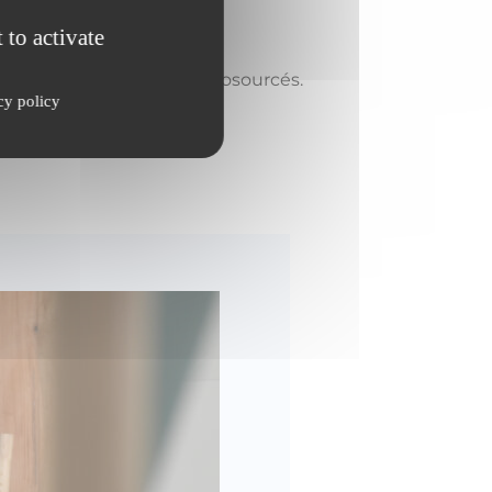
 to activate
 leurs projets bois et biosourcés.
cy policy