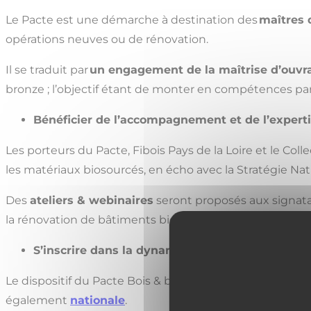
Le Pacte est une démarche à destination des
maîtres 
opérations neuves ou de rénovation.
Il se traduit par
un engagement de la maîtrise d’ouvra
bronze ; l’objectif étant de monter en compétences par
Bénéficier de l’accompagnement et de l’expertis
Les porteurs du Pacte, Fibois Pays de la Loire et le Coll
les matériaux biosourcés, en écho avec la Stratégie Na
Des
ateliers & webinaires
seront proposés aux signatair
la rénovation de bâtiments biosourcés sur le territoire 
S’inscrire dans la dynamique d’une communau
Le dispositif du Pacte Bois & biosourcés a été initié en
également
nationale
.