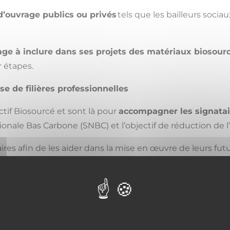
d’ouvrage publics ou privés
tels que les bailleurs socia
ge à inclure dans ses projets des matériaux biosour
 étapes.
e de filières professionnelles
ectif Biosourcé et sont là pour
accompagner les signatai
tionale Bas Carbone (SNBC) et l’objectif de réduction d
es afin de les aider dans la mise en œuvre de leurs futurs
breton.
té
 2020 par Fibois Île-de-France. Les signataires du Pacte s