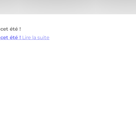
cet été !
cet été !
Lire la suite