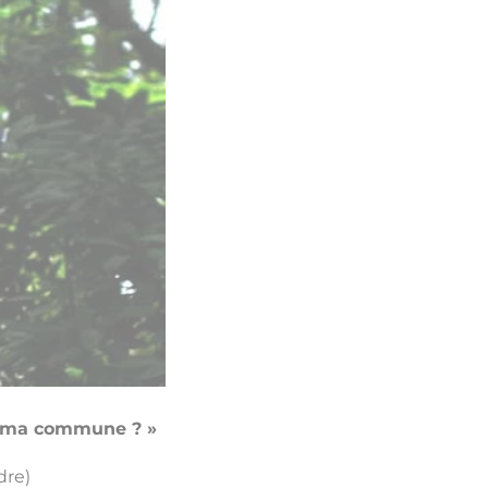
ns ma commune ? »
dre)