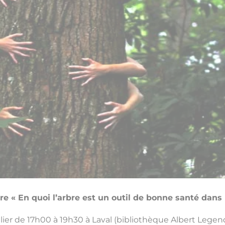
e « En quoi l’arbre est un outil de bonne santé da
lier de 17h00 à 19h30 à Laval (bibliothèque Albert Legen