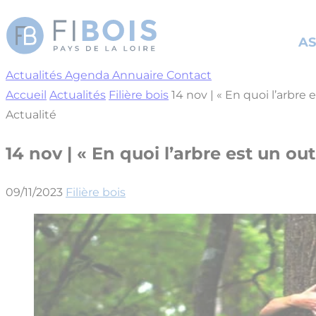
Cookies management panel
AS
Actualités
Agenda
Annuaire
Contact
Accueil
Actualités
Filière bois
14 nov | « En quoi l’arbr
Actualité
14 nov | « En quoi l’arbre est un 
09/11/2023
Filière bois