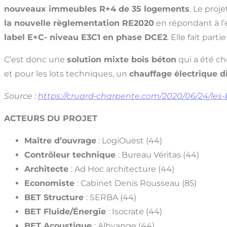
nouveaux immeubles R+4 de 35 logements
. Le proj
la nouvelle règlementation RE2020
en répondant à l’e
label E+C- niveau E3C1 en phase DCE2
. Elle fait part
C’est donc une
solution mixte bois béton
qui a été ch
et pour les lots techniques, un
chauffage électrique 
Source :
https://cruard-charpente.com/2020/06/24/les
ACTEURS DU PROJET
Maître d’ouvrage
: LogiOuest (44)
Contrôleur technique
: Bureau Véritas (44)
Architecte
: Ad Hoc architecture (44)
Economiste
: Cabinet Denis Rousseau (85)
BET Structure
: SERBA (44)
BET Fluide/Énergie
: Isocrate (44)
BET Acoustique
: Alhyange (44)