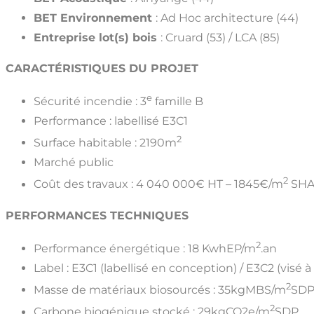
BET Environnement
: Ad Hoc architecture (44)
Entreprise lot(s) bois
: Cruard (53) / LCA (85)
CARACTÉRISTIQUES DU PROJET
e
Sécurité incendie : 3
famille B
Performance : labellisé E3C1
2
Surface habitable : 2190m
Marché public
2
Coût des travaux : 4 040 000€ HT – 1845€/m
SH
PERFORMANCES TECHNIQUES
2
Performance énergétique : 18 KwhEP/m
.an
Label : E3C1 (labellisé en conception) / E3C2 (visé à l
2
Masse de matériaux biosourcés : 35kgMBS/m
SD
2
Carbone biogénique stocké : 29kgCO2e/m
SDP