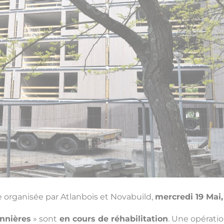
e organisée par Atlanbois et Novabuild,
mercredi 19 Mai,
nnières
» sont
en cours de réhabilitation
. Une opérati