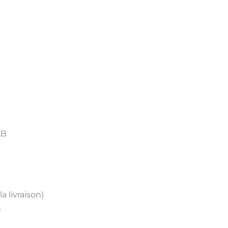
AB
a livraison)
P