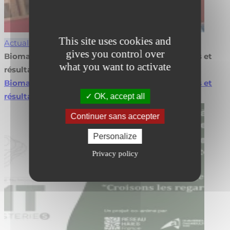
This site uses cookies and
Actualités
gives you control over
Biomasse en agroforesterie : valorisez vos projets et
what you want to activate
résultats
Biomasse en agroforesterie : valorisez vos projets et
résultats
Lire la suite
OK, accept all
Continuer sans accepter
Personalize
Privacy policy