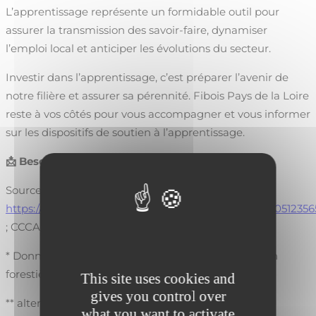
L’apprentissage représente un formidable outil pour
assurer la transmission des savoir-faire, dynamiser
l’emploi local et anticiper les évolutions du secteur.
Investir dans l’apprentissage, c’est préparer l’avenir de
notre filière et assurer sa pérennité. Fibois Pays de la Loire
reste à vos côtés pour vous accompagner et vous informer
sur les dispositifs de soutien à l’apprentissage.
📩
Besoin d’informations ? Contactez-nous !
Source :
https://www.legifrance.gouv.fr/jorf/id/JORFTEXT0000512356
; CCCA-BTP
* Données hors formations en sylviculture et gestion
forestière
This site uses cookies and
gives you control over
** alternance : contrat d’apprentissage ou de
what you want to activate