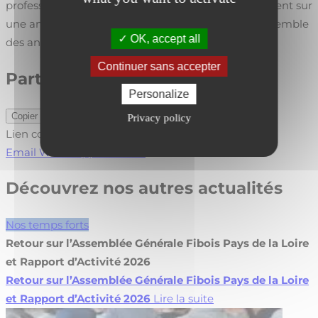
professionnalisation ; alternance partielle : uniquement sur
une année du diplôme / alternance totale : sur l’ensemble
OK, accept all
des années du diplôme.
Continuer sans accepter
Partager cet article
Personalize
Copier le lien
Privacy policy
Lien copié !
Email
WhatsApp
LinkedIn
Découvrez nos autres actualités
Nos temps forts
Retour sur l’Assemblée Générale Fibois Pays de la Loire
et Rapport d’Activité 2026
Retour sur l’Assemblée Générale Fibois Pays de la Loire
et Rapport d’Activité 2026
Lire la suite