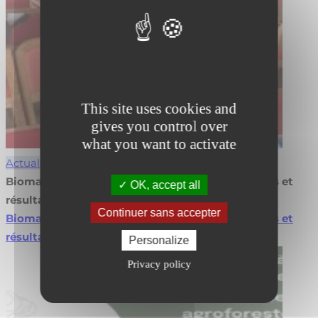
This site uses cookies and
gives you control over
what you want to activate
Actualités
Biomasse en agroforesterie : valorisez vos projets et
OK, accept all
résultats
Continuer sans accepter
Biomasse en agroforesterie : valorisez vos projets et
résultats
Lire la suite
Personalize
Privacy policy