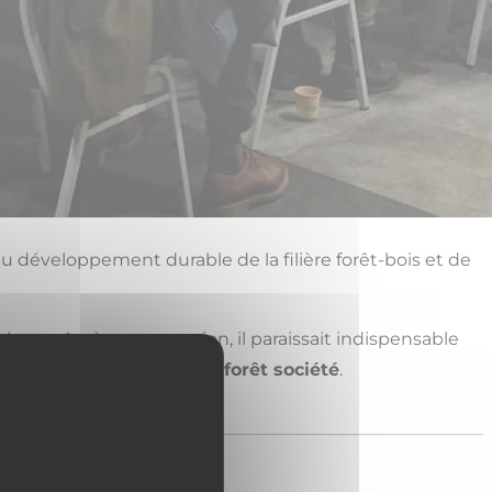
 du développement durable de la filière forêt-bois et de
harte. Après concertation, il paraissait indispensable
limatique
et le
dialogue forêt société
.
 l’ensemble de la filière.