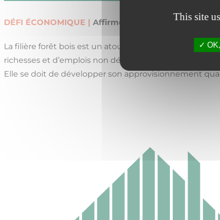
This site u
DÉFI ÉCONOMIQUE |
Affirmer la forêt comme un esp
OK, 
La filière forêt bois est un atout économique majeur de
richesses et d’emplois non délocalisables.
Elle se doit de développer son approvisionnement quali