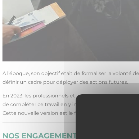
À l’époque, son objectif était de formali­ser la volonté
définir un cadre pour déployer des actions futures.
En 2023, les professionnels et les propriétaires de l’am
de compléter ce travail en y intégrant deux axes consi
Cette nouvelle version est le fruit d’une élaboration co
NOS ENGAGEMENTS