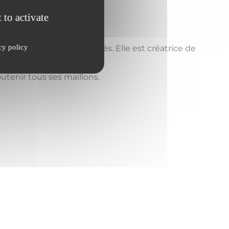
 to activate
toire
cy policy
ariés et 5000 non-salariés. Elle est créatrice de
utenir tous ses maillons.