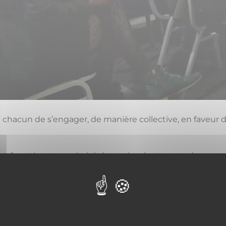
 de chacun de s’engager, de manière collective, en faveur
ont forestier ont souhaité dynamiser les termes de cette c
dérés aujourd’hui comme pri­mordiaux : le
changement c
llective. Elle permet de partager une vision commune pour