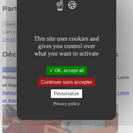
Partager cet article
Copier le lien
Lien copié !
This site uses cookies and
Email
WhatsApp
LinkedIn
gives you control over
what you want to activate
Découvrez nos autres actualités
Nos temps forts
OK, accept all
Retour sur l’Assemblée Générale Fibois Pays de la Loire
Continuer sans accepter
et Rapport d’Activité 2026
Retour sur l’Assemblée Générale Fibois Pays de la Loire
Personalize
et Rapport d’Activité 2026
Lire la suite
Privacy policy