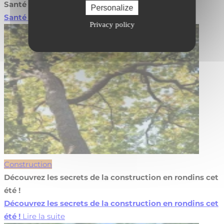
Santé des forêts et canicule de juin
Personalize
Santé des forêts et canicule de juin
Lire la suite
Privacy policy
Construction
Découvrez les secrets de la construction en rondins cet
été !
Découvrez les secrets de la construction en rondins cet
été !
Lire la suite