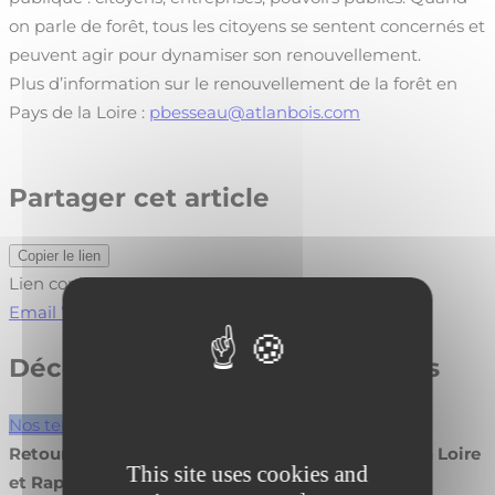
on parle de forêt, tous les citoyens se sentent concernés et
peuvent agir pour dynamiser son renouvellement.
Plus d’information sur le renouvellement de la forêt en
Pays de la Loire :
pbesseau@atlanbois.com
Partager cet article
Copier le lien
Lien copié !
Email
WhatsApp
LinkedIn
Découvrez nos autres actualités
Nos temps forts
Retour sur l’Assemblée Générale Fibois Pays de la Loire
This site uses cookies and
et Rapport d’Activité 2026