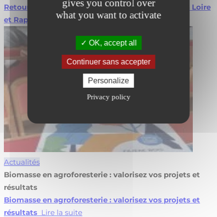
gives you control over
Retour sur l’Assemblée Générale Fibois Pays de la Loire
what you want to activate
et Rapport d’Activité 2026
Lire la suite
OK, accept all
Continuer sans accepter
Personalize
Privacy policy
Actualités
Biomasse en agroforesterie : valorisez vos projets et
résultats
Biomasse en agroforesterie : valorisez vos projets et
résultats
Lire la suite