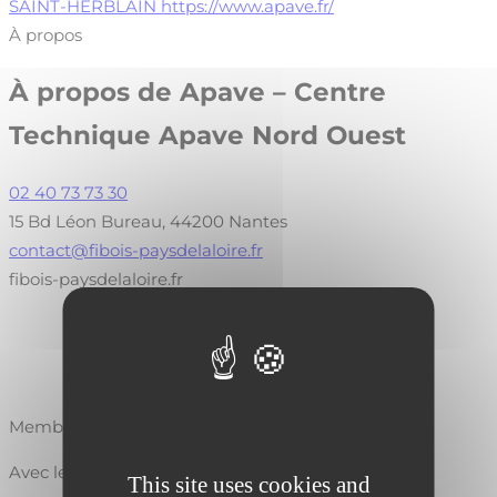
SAINT-HERBLAIN
https://www.apave.fr/
À propos
À propos de
Apave – Centre
Technique Apave Nord Ouest
02 40 73 73 30
15 Bd Léon Bureau, 44200 Nantes
contact@fibois-paysdelaloire.fr
fibois-paysdelaloire.fr
Membre de :
Avec le soutien de :
This site uses cookies and