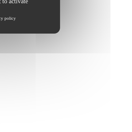
 to activate
cy policy