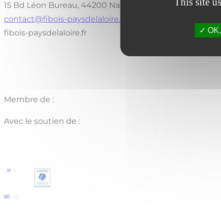
This site u
15 Bd Léon Bureau, 44200 Nantes
contact@fibois-paysdelaloire.fr
OK, 
fibois-paysdelaloire.fr
Membre de :
Avec le soutien de :