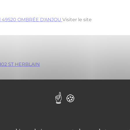
ital 49520 OMBRÉE D'ANJOU
Visiter le site
4802 ST HERBLAIN
5517 CESSON SEVIGNE
Visiter le site