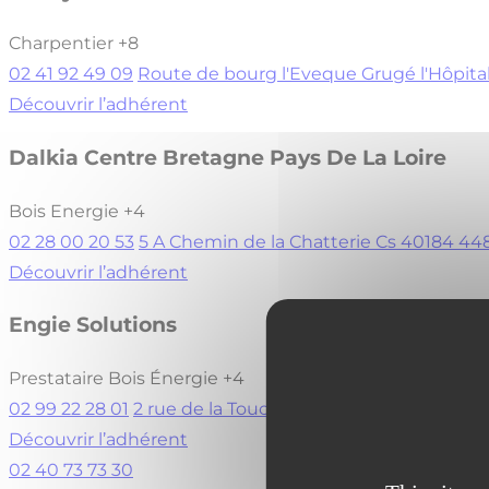
Charpentier
+8
02 41 92 49 09
Route de bourg l'Eveque Grugé l'Hôp
Découvrir l’adhérent
Dalkia Centre Bretagne Pays De La Loire
Bois Energie
+4
02 28 00 20 53
5 A Chemin de la Chatterie Cs 40184 4
Découvrir l’adhérent
Engie Solutions
Prestataire Bois Énergie
+4
02 99 22 28 01
2 rue de la Touche Lambert CS 21754 3
Découvrir l’adhérent
02 40 73 73 30