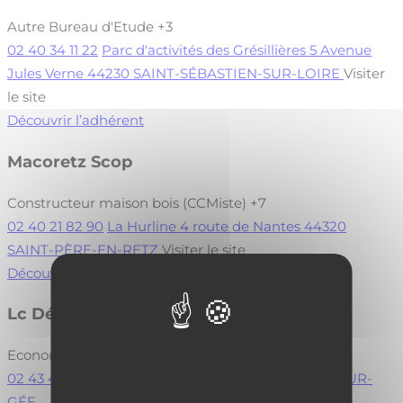
Autre Bureau d'Etude
+3
02 40 34 11 22
Parc d'activités des Grésillières 5 Avenue
Jules Verne 44230 SAINT-SÉBASTIEN-SUR-LOIRE
Visiter
le site
Découvrir l’adhérent
Macoretz Scop
Constructeur maison bois (CCMiste)
+7
02 40 21 82 90
La Hurline 4 route de Nantes 44320
SAINT-PÈRE-EN-RETZ
Visiter le site
Découvrir l’adhérent
Lc Développement
Economiste
+3
02 43 47 85 27
26 rue Nationale 72550 COULANS-SUR-
GÉE