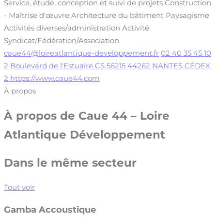
Service, étude, conception et suivi de projets
Construction
- Maîtrise d'œuvre
Architecture du bâtiment
Paysagisme
Activités diverses/administration
Activité
Syndicat/Fédération/Association
caue44@loireatlantique-developpement.fr
02 40 35 45 10
2 Boulevard de l'Estuaire CS 56215 44262 NANTES CÉDEX
2
https://www.caue44.com
À propos
À propos de
Caue 44 – Loire
Atlantique Développement
Dans le même secteur
Tout voir
Gamba Accoustique