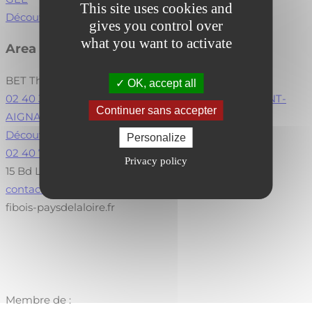
This site uses cookies and
Découvrir l’adhérent
gives you control over
what you want to activate
Area Etudes
BET Thermique / Energie / Fluide
+4
OK, accept all
02 40 32 57 98
Le Bois Cholet CS 30008 44860 SAINT-
Continuer sans accepter
AIGNAN-GRANDLIEU
Visiter le site
Découvrir l’adhérent
Personalize
02 40 73 73 30
Privacy policy
15 Bd Léon Bureau, 44200 Nantes
contact@fibois-paysdelaloire.fr
fibois-paysdelaloire.fr
Membre de :