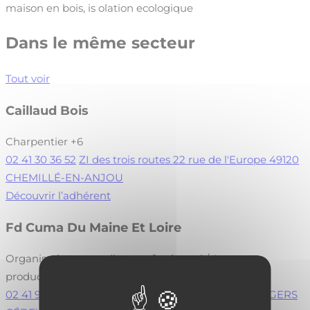
maison en bois, is olation ecologique
Dans le même secteur
Tout voir
Caillaud Bois
Charpentier
+6
02 41 30 36 52
ZI des trois routes 22 rue de l'Europe 49120
CHEMILLÉ-EN-ANJOU
Découvrir l’adhérent
Fd Cuma Du Maine Et Loire
Organisation et syndicat professionnel / Amont
production Bois
+3
02 41 96 75 48
3 rue Carl Linné CS 30445 49004 ANGERS