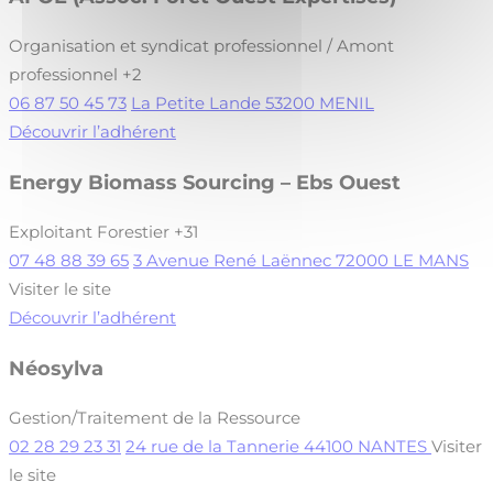
Organisation et syndicat professionnel / Amont
professionnel
+2
06 87 50 45 73
La Petite Lande 53200 MENIL
Découvrir l’adhérent
Energy Biomass Sourcing – Ebs Ouest
Exploitant Forestier
+31
07 48 88 39 65
3 Avenue René Laënnec 72000 LE MANS
Visiter le site
Découvrir l’adhérent
Néosylva
Gestion/Traitement de la Ressource
02 28 29 23 31
24 rue de la Tannerie 44100 NANTES
Visiter
le site