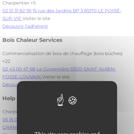
Charpentier
+5
02 51 31 82 95
15 rue des Jardins BP 3 85170 LE POIRÉ-
SUR-VIE
Visiter le site
Découvrir l’adhérent
Bois Chaleur Services
Commercialisation de bois de chauffage (bois bûches)
+22
02 43 00 47 68
La Guyonnière 53120 SAINT-AUBIN-
FOSSE-LOUVAIN
Visiter le site
Découvrir l’adhérent
Help Bois
Charpentier
+20
06 15 07 87 92
16 bis Route des Chesnaies 44119
GRANDCHAMPS DES FONTAINES
Visiter le site