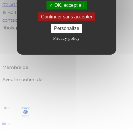
02 40 73 73 30
OK, accept all
15 Bd Léon Bureau, 44200 Nantes
Continuer sans accepter
contact@fibois-paysdelaloire.fr
fibois-paysdelaloire.fr
Personalize
Privacy policy
Membre de :
Avec le soutien de :