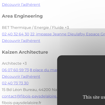
Découvrir l’adhérent
Area Engineering
BET Thermique / Energie / Fluide
+3
02 40 32 64 30
22, impasse Jeanne Dieulafoy Espace 
Découvrir l’adhérent
Kaizen Architecture
Architecte
+3
06 07 60 59 73
8 place du marché aux bois 44350 GU
Découvrir l’adhérent
02 40 73 73 30
15 Bd Léon Bureau, 44200 Nantes
contact@fibois-paysdelaloire.fr
This site u
fibois-paysdelaloire.fr