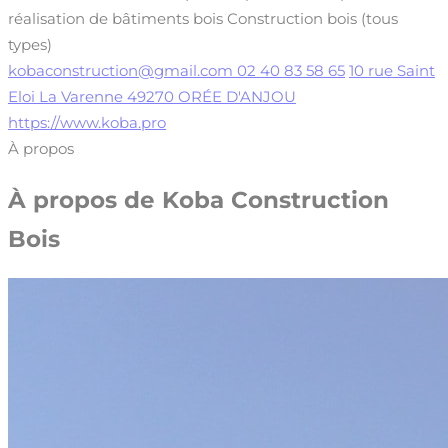
réalisation de bâtiments bois
Construction bois (tous
types)
kobaconstruction@gmail.com
02 40 83 58 65
10 rue Saint
Eloi La Varenne 49270 ORÉE D'ANJOU
https://www.koba.pro
À propos
À propos de
Koba Construction
Bois