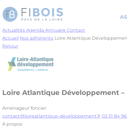
Cookies management panel
AS
Actualités
Agenda
Annuaire
Contact
Accueil
Nos adhérents
Loire Atlantique Développemen
Retour
Loire Atlantique Développement –
Aménageur foncier
contact@loireatlantique-developpement.fr
02 51 84 9
À propos