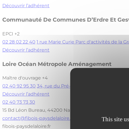
Découvrir l’adhérent
Communauté De Communes D’Erdre Et Ges
EPCI
+2
02 28 02 22 40
1 rue Marie Curie Parc d'activités de
Découvrir l’adhérent
Loire Océan Métropole Aménagement
Maître d'ouvrage
+4
02 40 92 95 30
34, rue du Pré-Gauchet CS 93521 4403
Découvrir l’adhérent
02 40 73 73 30
15 Bd Léon Bureau, 44200 Nantes
contact@fibois-paysdelaloire.fr
This site u
fibois-paysdelaloire.fr