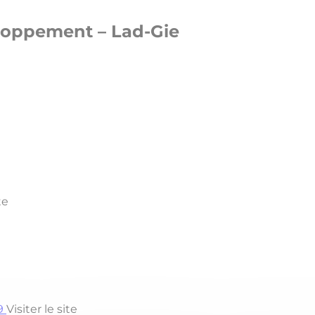
eloppement – Lad-Gie
te
 9
Visiter le site