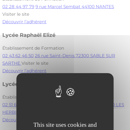
02 28 44 97 79
9 rue Marcel Sembat 44100 NANTES
Visiter le site
Découvrir l’adhérent
Lycée Raphaël Elizé
Établissement de Formation
02 43 62 46 50
26 rue Saint-Denis 72300 SABLE SUR
SARTHE
Visiter le site
Découvrir l’adhérent
Lycée Jean Monnet
Établissement de Formation
02 51 64 80 00
57 rue de la Demoiselle BP 109 85500 LES
HERBIERS CÉDEX
Visiter le site
Découvrir l’adhérent
This site uses cookies and