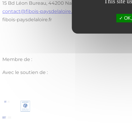
This site u
15 Bd Léon Bureau, 44200 Nantes
contact@fibois-paysdelaloire.fr
OK, 
fibois-paysdelaloire.fr
Membre de :
Avec le soutien de :