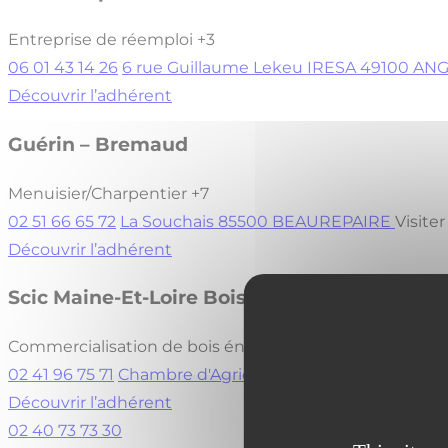
Entreprise de réemploi
+3
06 01 43 14 26
6 rue Guillaume Lekeu IRESA 49100 A
Découvrir l’adhérent
Guérin – Bremaud
Menuisier/Charpentier
+7
02 51 66 65 72
La Souchais 85500 BEAUREPAIRE
Visiter
Découvrir l’adhérent
Scic Maine-Et-Loire Bois Energie
Commercialisation de bois énergie (Plaquettes)
+6
02 41 96 75 71
Chambre d'Agriculture de Maine-et-Loi
Découvrir l’adhérent
02 40 73 73 30