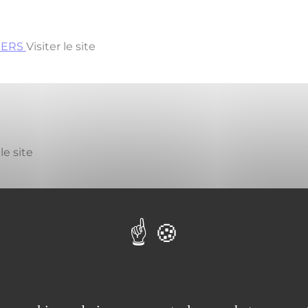
NGERS
Visiter le site
 le site
re 14 Avenue Joxé 49006 ANGERS CÉDEX 01