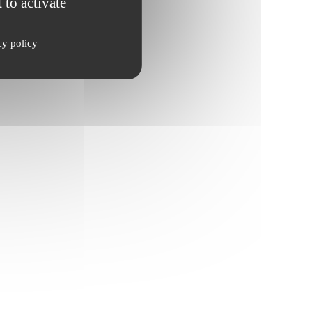
 to activate
cy policy