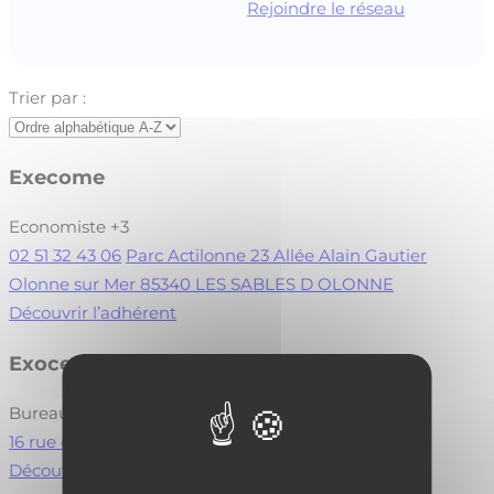
Rejoindre le réseau
Trier par :
Execome
Economiste
+3
02 51 32 43 06
Parc Actilonne 23 Allée Alain Gautier
Olonne sur Mer 85340 LES SABLES D OLONNE
Découvrir l’adhérent
Exoceth
Bureau d'études-ingénierie
+5
16 rue de Verdun 56380 GUER
Visiter le site
Découvrir l’adhérent