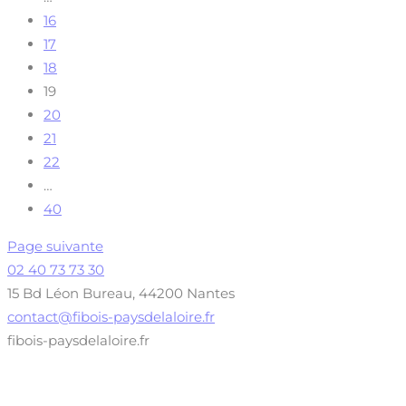
16
17
18
19
20
21
22
…
40
Page suivante
02 40 73 73 30
15 Bd Léon Bureau, 44200 Nantes
contact@fibois-paysdelaloire.fr
fibois-paysdelaloire.fr