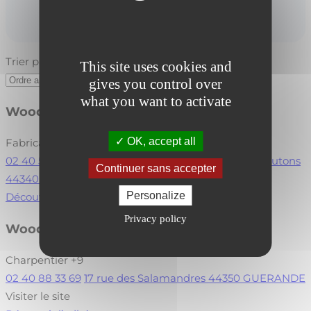
Rejoindre le réseau
Trier par :
This site uses cookies and
gives you control over
what you want to activate
Woodenha Industries
OK, accept all
Fabricant de produits de construction
+5
02 40 56 71 75
ZI de Cheviré Aval rue de l'Ile aux moutons
Continuer sans accepter
44340 BOUGUENAIS
Visiter le site
Personalize
Découvrir l’adhérent
Privacy policy
Woodshop Charpente
Charpentier
+9
02 40 88 33 69
17 rue des Salamandres 44350 GUERANDE
Visiter le site