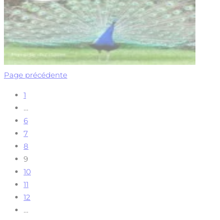
Page précédente
1
…
6
7
8
9
10
11
12
…