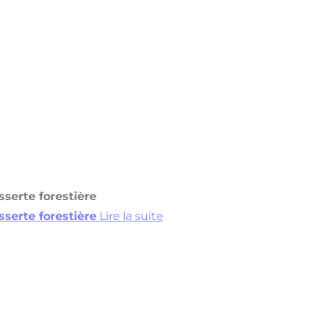
esserte forestière
esserte forestière
Lire la suite