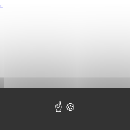
te
e la suite