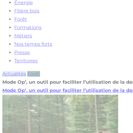
Énergie
Filière bois
Forêt
Formations
Métiers
Nos temps forts
Presse
Territoires
Actualités
Forêt
Mode Op’, un outil pour faciliter l’utilisation de la d
Mode Op’, un outil pour faciliter l’utilisation de la d