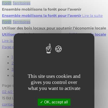
Forêt
Territoires
Ensemble mobilisons la forêt pour l’avenir
Ensemble mobilisons la forêt pour l’avenir
Lire la suite
Forêt
Territoires
Utiliser des bois locaux pour soutenir l’économie locale
Utiliser des bois locaux pour soutenir l’économie locale
Lire la suite
Page précédente
1
2
3
This site uses cookies and
4
gives you control over
Page suivante
what you want to activate
02 40 73 73 30
15 Bd Léon Bureau, 44200 Nantes
OK, accept all
contact@fibois-paysdelaloire.fr