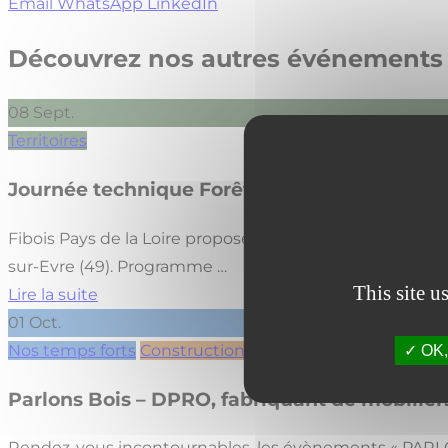
Email
WhatsApp
LinkedIn
Découvrez nos autres événements
08
Sept.
Territoires
Journée technique Forêt, Bois et Territoires
Fibois Pays de la Loire propose mardi 8 septembre une 
sur-Evre (49). Programme …
This site u
Lire la suite
01
Oct.
Nos temps forts
Construction
OK, 
Parlons Bois – DPRO, fabriquant de mobilier
Rendez-vous incontournables, les évènements « PARLONS 