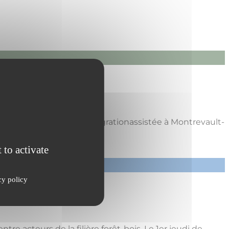
ences émergentes et la migrationassistée à Montrevault-
 to activate
cy policy
 acteurs de la filière forêt-bois. Le 1er jeudi de