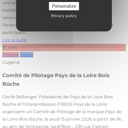
une plateforme d’innovation, de connexion et de
Personalize
transformation. En mettant l’accent sur le carbone
Privacy policy
renouvelable, la bioénergie et la bioéconomie, c’est
l’endroit où le potentiel se transforme en progrès. En
participant,…
Lire la suite
15
Janv.
Énergie
Filière
Cugand
Comité de Pilotage Pays de la Loire Bois
Bûche
Cécile Bellanger, Présidente de Pays de la Loire Bois
Bûche et l’interprofession FIBOIS Pays de la Loire
organisent un Comité de Pilotage de la marque Pays de
la Loire Bois Bûche, le jeudi 15 janvier 2026 à partir de 9h,
au sein de l’entreprise Jardi’Bois – 230 rue Cyprien