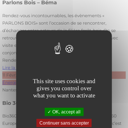
Parlons Bois – Béma
Rendez-vous incontournables, les évènements «
PARLONS BOIS» sont l’occasion de se rencontrer,
d’échanger entre acteurs de la filière forêt-bois. On se
retrouve autour d’un petit déjeuner en entreprise avec
visite et échanges autour d’une thématique, la
conjoncture… Réservée uniquement aux adhérents
Rendez-vous mardi 3 mars chez…
Lire la suite
11
Févr.
This site uses cookies and
Énergie
La vie du réseau
gives you control over
Nantes
what you want to activate
Bio 360 revient en février 2026
OK, accept all
Bio360 revient à Nantes, les 11 & 12 février 2026. Bio360
Continuer sans accepter
Europe n’est pas seulement un salon professionnel, c’est