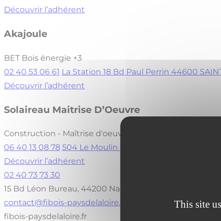
Découvrir l’adhérent
Akajoule
BET Bois énergie
+3
02 40 53 06 61
La Station 18 Bd Paul Perrin 44600 SA
Découvrir l’adhérent
Solaireau Maitrise D’Oeuvre
Construction - Maîtrise d'oeuvre
+3
06 40 13 08 78
504 Le Moulin Pichon 44330 VALLET
Visi
Découvrir l’adhérent
02 40 73 73 30
15 Bd Léon Bureau, 44200 Nantes
contact@fibois-paysdelaloire.fr
This site u
fibois-paysdelaloire.fr