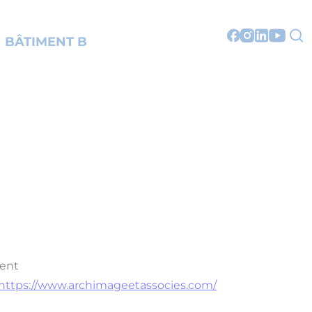
BÂTIMENT B
ment
https://www.archimageetassocies.com/