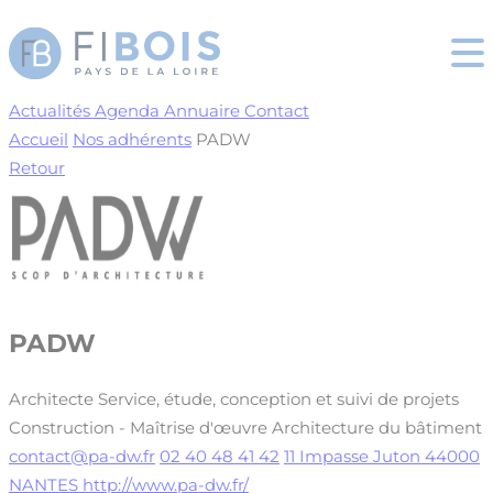
Cookies management panel
Actualités
Agenda
Annuaire
Contact
Accueil
Nos adhérents
PADW
Retour
PADW
Architecte
Service, étude, conception et suivi de projets
Construction - Maîtrise d'œuvre
Architecture du bâtiment
contact@pa-dw.fr
02 40 48 41 42
11 Impasse Juton 44000
NANTES
http://www.pa-dw.fr/