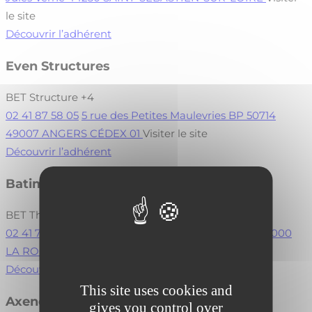
le site
Découvrir l’adhérent
Even Structures
BET Structure
+4
02 41 87 58 05
5 rue des Petites Maulevries BP 50714
49007 ANGERS CÉDEX 01
Visiter le site
Découvrir l’adhérent
Batimgie – Agence La Roche Sur Yon
BET Thermique / Energie / Fluide
+4
02 41 76 12 89
30 rue Faraday Immeuble Orcarat 85000
LA ROCHE SUR YON
Visiter le site
Découvrir l’adhérent
This site uses cookies and
Axenergie
gives you control over