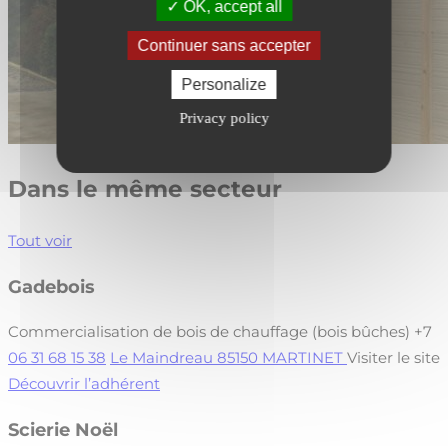
OK, accept all
Continuer sans accepter
Personalize
Privacy policy
Dans le même secteur
Tout voir
Gadebois
Commercialisation de bois de chauffage (bois bûches)
+7
06 31 68 15 38
Le Maindreau 85150 MARTINET
Visiter le site
Découvrir l’adhérent
Scierie Noël